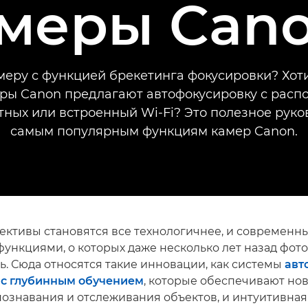
меры Can
еру с функцией брекетинга фокусировки? Хоти
еры Canon предлагают автофокусировку с расп
тных или встроенный Wi-Fi? Это полезное руко
самым популярным функциям камер Canon.
ективы становятся все технологичнее, и современн
функциями, о которых даже несколько лет назад фот
ь. Сюда относятся такие инновации, как системы
авт
 с глубинным обучением
, которые обеспечивают но
познавания и отслеживания объектов, и интуитивная