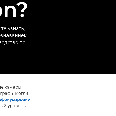
on?
те узнать,
ознаванием
водство по
ые камеры
ографы могли
офокусировки
вый уровень