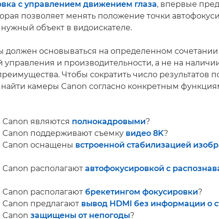
вка с управлением движением глаза
, впервые пре
оторая позволяет менять положение точки автофокус
 нужный объект в видоискателе.
 должен основываться на определенном сочетании
 управления и производительности, а не на наличи
преимущества. Чтобы сократить число результатов п
найти камеры Canon согласно конкретным функциям
 Canon являются
полнокадровыми
?
ы Canon поддерживают съемку
видео 8K
?
ы Canon оснащены
встроенной стабилизацией изоб
 Canon располагают
автофокусировкой с распознав
 Canon располагают
брекетингом фокусировки
?
 Canon предлагают
вывод HDMI без информации о 
ы Canon
защищены от непогоды
?