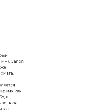
орый
 мм). Canon
акже
рмата.
вляется
 время как
x, в
зкое поле
что на