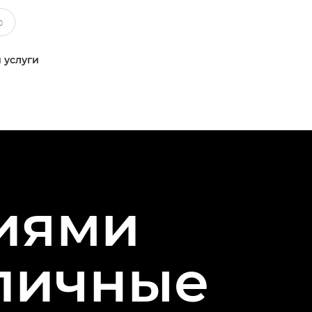
 услуги
иями
зличные