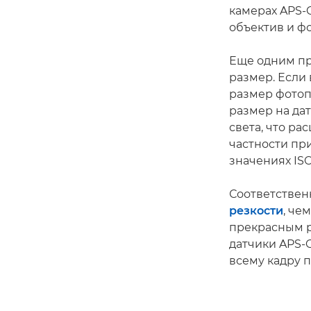
камерах APS-C
объектив и ф
Еще одним пр
размер. Если
размер фотоп
размер на да
света, что р
частности пр
значениях IS
Соответствен
резкости
, че
прекрасным р
датчики APS-C
всему кадру 