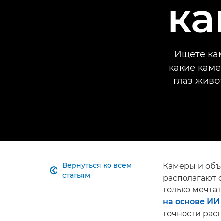
ка
Ищете кам
какие кам
глаз живо
Вернуться ко всем
Камеры и объ

статьям
располагают 
только мечтат
на основе ИИ
точности рас