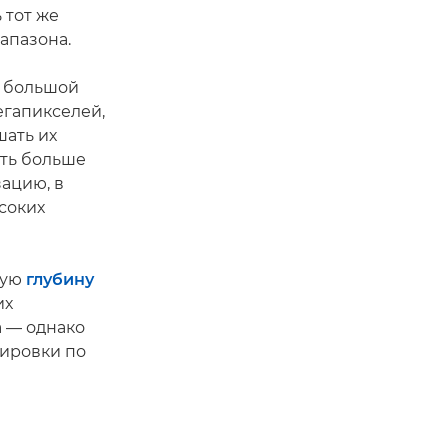
 тот же
апазона.
о большой
егапикселей,
ать их
ать больше
ацию, в
соких
шую
глубину
их
 — однако
сировки по