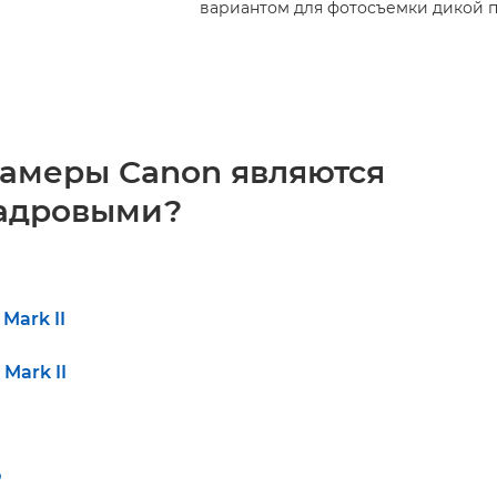
вариантом для фотосъемки дикой п
камеры Canon являются
адровыми?
Mark II
Mark II
P