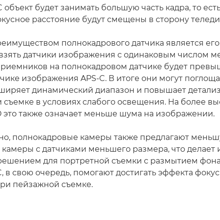
 объект будет занимать большую часть кадра, то есть
окусное расстояние будут смещены в сторону теледи
еимуществом полнокадрового датчика является ег
 взять датчики изображения с одинаковым числом м
риемников на полнокадровом датчике будет превыш
тчике изображения APS-C. В итоге они могут поглощ
асширяет динамический диапазон и повышает детализ
и съемке в условиях слабого освещения. На более вы
O это также означает меньше шума на изображении.
но, полнокадровые камеры также предлагают мень
м камеры с датчиками меньшего размера, что делает 
ешением для портретной съемки с размытием фона
, в свою очередь, помогают достигать эффекта фоку
при пейзажной съемке.