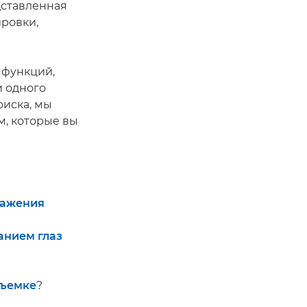
дставленная
ировки,
 функций,
и одного
оиска, мы
, которые вы
ражения
анием глаз
съемке
?