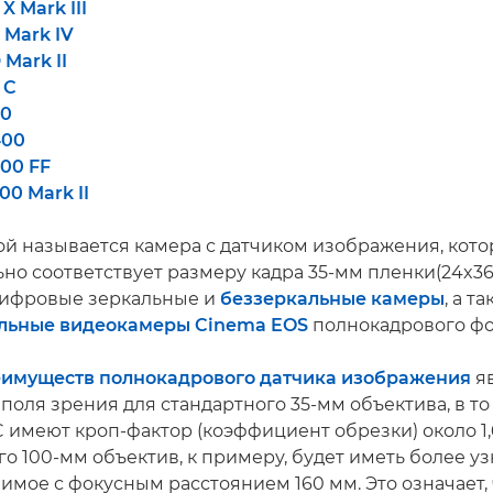
X Mark III
 Mark IV
Mark II
 C
80
400
00 FF
0 Mark II
й называется камера с датчиком изображения, кот
но соответствует размеру кадра 35-мм пленки(24x36
цифровые зеркальные и
беззеркальные камеры
, а т
льные видеокамеры Cinema EOS
полнокадрового фо
имуществ полнокадрового датчика изображения
я
поля зрения для стандартного 35-мм объектива, в то
 имеют кроп-фактор (коэффициент обрезки) около 1,6
го 100-мм объектив, к примеру, будет иметь более у
имое с фокусным расстоянием 160 мм. Это означает, 