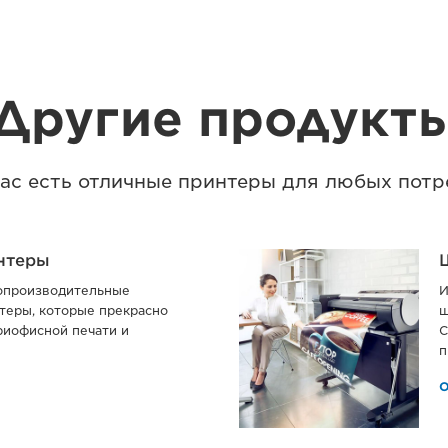
Другие продукт
 нас есть отличные принтеры для любых потр
нтеры
опроизводительные
И
теры, которые прекрасно
ш
риофисной печати и
С
п
О