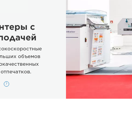
нтеры с
подачей
сокоскоростные
ольших объемов
кокачественных
отпечатков.
й