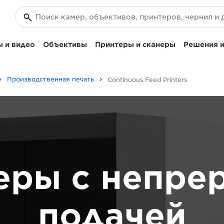
 и видео
Объективы
Принтеры и сканеры
Решения и
Производственная печать
Continuous Feed Printers
еры с непре
подачей