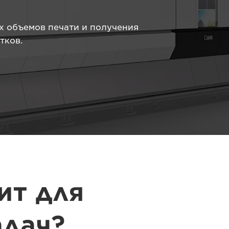
х объемов печати и получения
тков.
ит для
адач?