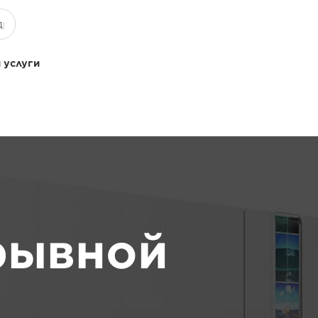
 услуги
рывной