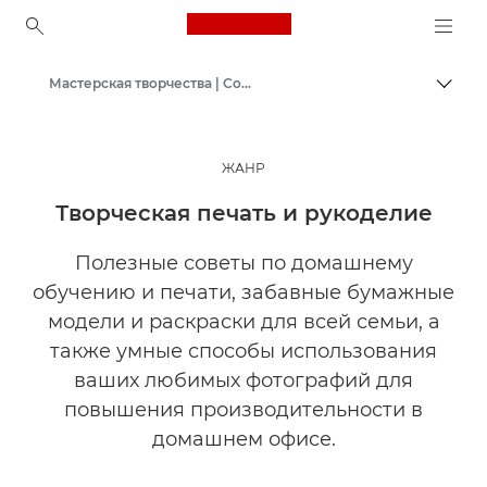
Canon Logo, back to ho
Мастерская творчества | Советы по фотографии и печати и руководства для покупателей
Пере
Canon
ЖАНР
Творческая печать и рукоделие
Полезные советы по домашнему
обучению и печати, забавные бумажные
модели и раскраски для всей семьи, а
также умные способы использования
ваших любимых фотографий для
повышения производительности в
домашнем офисе.