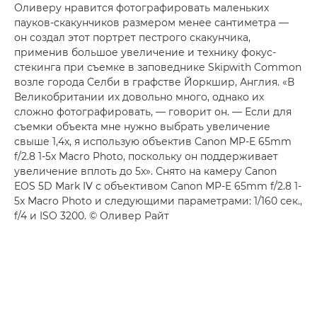
Оливеру нравится фотографировать маленьких
пауков-скакунчиков размером менее сантиметра —
он создал этот портрет пестрого скакунчика,
применив большое увеличение и технику фокус-
стекинга при съемке в заповеднике Skipwith Common
возле города Селби в графстве Йоркшир, Англия. «В
Великобритании их довольно много, однако их
сложно фотографировать, — говорит он. — Если для
съемки объекта мне нужно выбрать увеличение
свыше 1,4x, я использую объектив Canon MP-E 65mm
f/2.8 1-5x Macro Photo, поскольку он поддерживает
увеличение вплоть до 5x». Снято на камеру Canon
EOS 5D Mark IV с объективом Canon MP-E 65mm f/2.8 1-
5x Macro Photo и следующими параметрами: 1/160 сек.,
f/4 и ISO 3200. © Оливер Райт