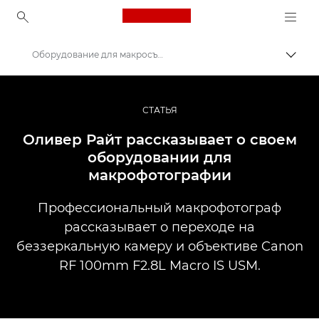
Canon Logo, back to ho
Оборудование для макросъемки
Пере
Canon
Профессиональная фото- и видеосъемка
СТАТЬЯ
Истории
Оливер Райт рассказывает о своем
оборудовании для
макрофотографии
Профессиональный макрофотограф
рассказывает о переходе на
беззеркальную камеру и объективе Canon
RF 100mm F2.8L Macro IS USM.