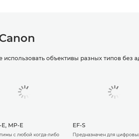
 Canon
е использовать объективы разных типов без а
S-E, MP-E
EF-S
тимы с любой когда-либо
Предназначен для цифровы