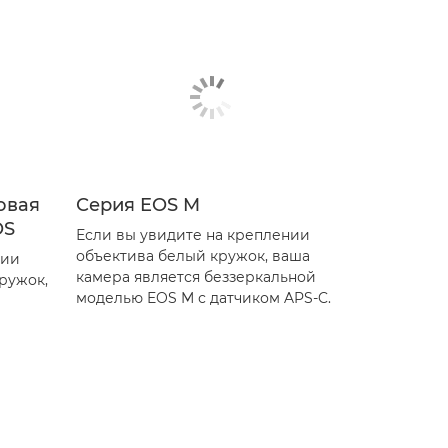
овая
Серия EOS M
OS
Если вы увидите на креплении
объектива белый кружок, ваша
нии
камера является беззеркальной
ружок,
моделью EOS M с датчиком APS-C.