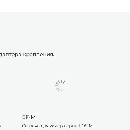
даптера крепления.
EF-M
х
Создано для камер серии EOS M.