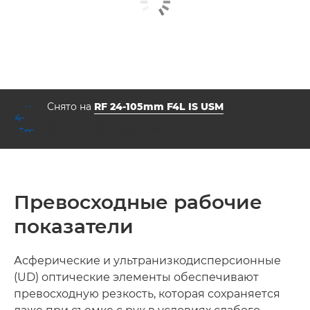
Снято на
RF 24-105mm F4L IS USM
диафрагма
выдержка
ISO



f/4.0
1/2500
1250
Превосходные рабочие
показатели
Асферические и ультранизкодисперсионные
(UD) оптические элементы обеспечивают
превосходную резкость, которая сохраняется