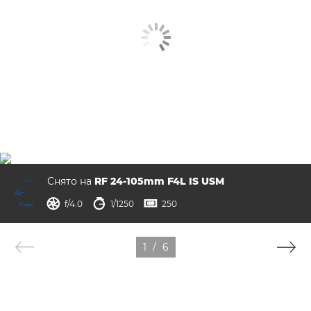
Снято на
RF 24-105mm F4L IS USM
диафрагма
выдержка
ISO



f/4.0
1/1250
250
1
/
6