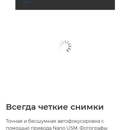
диафрагма
выдержка
ISO



f/4.0
1/160
8000
Всегда четкие снимки
Точная и бесшумная автофокусировка с
помощью привода Nano USM. Фотографы