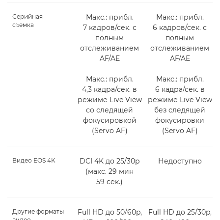
Серийная
Макс.: прибл.
Макс.: прибл.
съемка
7 кадров/сек. с
6 кадров/сек. с
полным
полным
отслеживанием
отслеживанием
AF/AE
AF/AE
Макс.: прибл.
Макс.: прибл.
4,3 кадра/сек. в
6 кадра/сек. в
режиме Live View
режиме Live View
со следящей
без следящей
фокусировкой
фокусировки
(Servo AF)
(Servo AF)
Видео EOS 4K
DCI 4K до 25/30p
Недоступно
(макс. 29 мин
59 сек.)
Другие форматы
Full HD до 50/60p,
Full HD до 25/30p,
видео