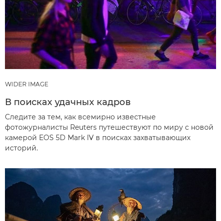
WIDER IMAGE
В поисках удачных кадров
Следите за тем, как всемирно известные
фотожурналисты Reuters путешествуют по миру с новой
камерой EOS 5D Mark IV в поисках захватывающих
историй.