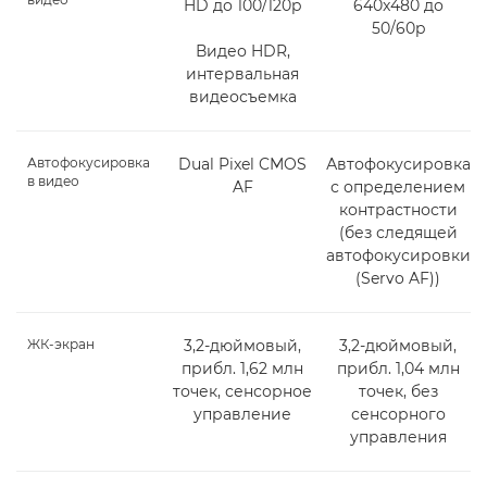
HD до 100/120p
640x480 до
50/60p
Видео HDR,
интервальная
видеосъемка
Автофокусировка
Dual Pixel CMOS
Автофокусировка
в видео
AF
с определением
контрастности
(без следящей
автофокусировки
(Servo AF))
ЖК-экран
3,2-дюймовый,
3,2-дюймовый,
прибл. 1,62 млн
прибл. 1,04 млн
точек, сенсорное
точек, без
управление
сенсорного
управления