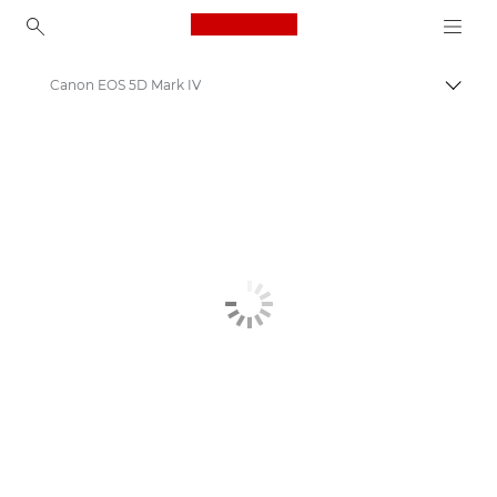
Canon Logo, back to ho
Canon EOS 5D Mark IV
Пере
Canon
Цифровые камеры