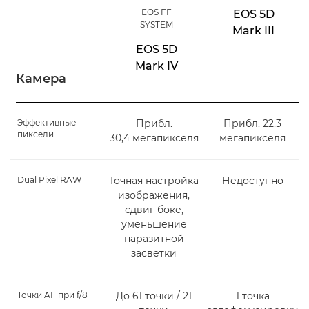
EOS FF
EOS 5D
SYSTEM
Mark III
EOS 5D
Mark IV
Камера
Эффективные
Прибл.
Прибл. 22,3
пиксели
30,4 мегапикселя
мегапикселя
Dual Pixel RAW
Точная настройка
Недоступно
изображения,
сдвиг боке,
уменьшение
паразитной
засветки
Точки AF при f/8
До 61 точки / 21
1 точка