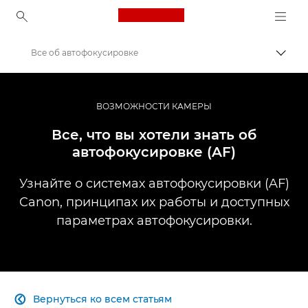
Canon Logo, back to ho
Все об автофокусировке
Пере
Canon
Профессиональная фото- и видеосъемка
ВОЗМОЖНОСТИ КАМЕРЫ
Информационный банк: информационный ресурс для фотографов
Все, что вы хотели знать об
автофокусировке (AF)
Узнайте о системах автофокусировки (AF)
Canon, принципах их работы и доступных
параметрах автофокусировки.
Вернуться ко всем статьям
