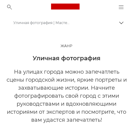
Canon Logo, back to ho
Уличная фотография | Мастерская творчества
Пере
Canon
Мастерская творчества | Советы по фотографии и печати и руководства для покупателей
ЖАНР
Истории о фотографии и творчестве
Уличная фотография
На улицах города можно запечатлеть
сцены городской жизни, яркие портреты и
захватывающие истории. Начните
фотографировать свой город с этими
руководствами и вдохновляющими
историями от экспертов и посмотрите, что
вам удастся запечатлеть!