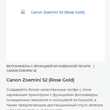
ФОТОКАМЕРЫ С ФУНКЦИЕЙ МГНОВЕННОЙ ПЕЧАТИ
|
К
CANON ZOEMINI S2
P
Canon Zoemini S2 (Rose Gold)
П
Создавайте более качественные селфи с этим
к
карманным принтером с функциями фотокамеры,
з
оснащенным зеркалом и кольцевой вспышкой, а
также предлагающим дистанционный спуск затвора