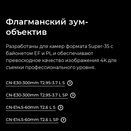
Флагманский зум-
объектив
Разработаны для камер формата Super-35 с
байонетом EF и PL и обеспечивают
превосходное качество изображения 4K для
съемки профессионального уровня.
CN-E30-300mm T2.95-3.7 L S

CN-E30-300mm T2.95-3.7 L SP

CN-E14.5-60mm T2.6 L S

CN-E14.5-60mm T2.6 L SP
