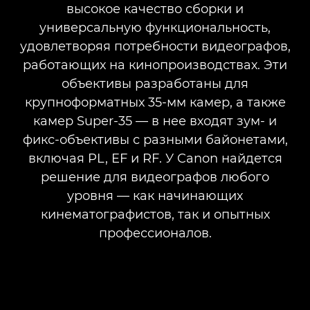
КИНООБЪЕКТИВ С СЕРВОПРИВОДОМ
высокое качество сборки и
универсальную функциональность,
КОМПАКТНЫЕ КИНООБЪЕКТИВЫ С СЕРВОПРИВОДОМ
удовлетворяя потребности видеографов,
работающих на кинопроизводствах. Эти
ФЛАГМАНСКИЕ ЗУМ-ОБЪЕКТИВЫ
объективы разработаны для
крупноформатных 35-мм камер, а также
КОМПАКТНЫЕ ЗУМ-ОБЪЕКТИВЫ
камер Super-35 — в нее входят зум- и
фикс-объективы с разными байонетами,
включая PL, EF и RF. У Canon найдется
решение для видеографов любого
уровня — как начинающих
кинематографистов, так и опытных
профессионалов.