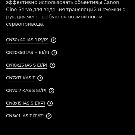
эффективно использовать объективы Canon
Cine Servo для ведения трансляций и съемки с
рук, для чего требуются возможности
сервопривода.
CN30x40 IAS J R1/P1

CN20x50 IAS H E1/P1

CN10x25 IAS S E1/P1

CN7X17 KAS T

CN7x17 KAS S E1/P1

CN8x15 IAS S E1/P1

CN5x11 IAS T R1/P1
