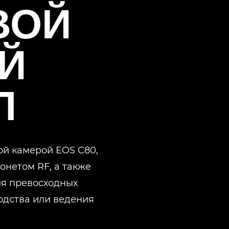
ВОЙ
Й
Л
ой камерой EOS C80,
нетом RF, а также
ия превосходных
одства или ведения