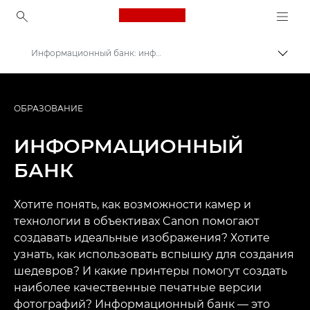
Canon Logo, back to ho
Информационный банк: информационный ресурс для фотографов
Пере
Canon
Профессиональная фото- и видеосъемка
ОБРАЗОВАНИЕ
ИНФОРМАЦИОННЫЙ
БАНК
Хотите понять, как возможности камер и
технологии в объективах Canon помогают
создавать идеальные изображения? Хотите
узнать, как использовать вспышку для создания
шедевров? И какие принтеры помогут создать
наиболее качественные печатные версии
фотографий? Информационный банк — это