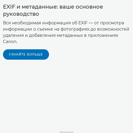
EXIF и метаданные: ваше основное
Экстендеры объектива
руководство

Вся необходимая информация об EXIF — от просмотра
Удлинительные тубусы для объектива

информации о съемке на фотографиях до возможностей
удаления и добавления метаданных в приложениях
Многослойный дифракционный
Canon.

оптический элемент
УЗНАЙТЕ БОЛЬШЕ
Электронный и ручной зум

Подробнее о технологии системы

Canon EOS VR