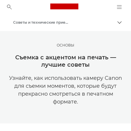
Canon Logo, back to ho
Советы и технические приемы по фотографии и печати
Пере
Canon
Мастерская творчества | Советы по фотографии и печати и руководства для покупателей
ОСНОВЫ
Съемка с акцентом на печать —
лучшие советы
Узнайте, как использовать камеру Canon
для съемки моментов, которые будут
прекрасно смотреться в печатном
формате.