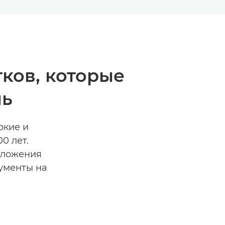
ков, которые
нь
ркие и
0 лет.
иложения
ументы на