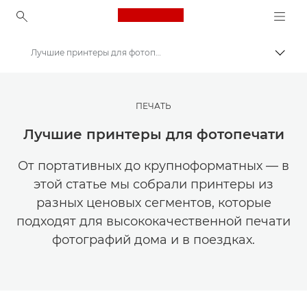
Canon Logo, back to ho
Лучшие принтеры для фотопечати
Пере
Canon
Мастерская творчества | Советы по фотографии и печати и руководства для покупателей
ПЕЧАТЬ
Советы и технические приемы по фотографии и печати
Лучшие принтеры для фотопечати
От портативных до крупноформатных — в
этой статье мы собрали принтеры из
разных ценовых сегментов, которые
подходят для высококачественной печати
фотографий дома и в поездках.