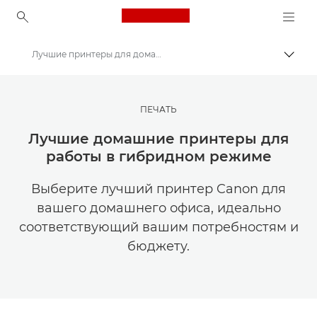
Canon Logo, back to ho
Лучшие принтеры для домашнего офиса
Пере
Canon
Мастерская творчества | Советы по фотографии и печати и руководства для покупателей
ПЕЧАТЬ
Советы и технические приемы по фотографии и печати
Лучшие домашние принтеры для
работы в гибридном режиме
Выберите лучший принтер Canon для
вашего домашнего офиса, идеально
соответствующий вашим потребностям и
бюджету.