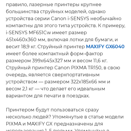
правило, лазерные принтеры крупнее
большинства струйных моделей, однако
устройства серии Canon i-SENSYS необычайно
компактны для этого типа устройств. К примеру,
i-SENSYS MF651Cw имеет размер
451x460x360 мм, включая лотки для бумаги, и
весит 18,9 кг. Струйный принтер
MAXIFY GX6040
имеет более компактный форм-фактор
размером 399x645x327 мм и весом 11,6 кг.
Струйный принтер Canon PIXMA TR150, в свою
очередь, является сверхпортативным
устройством — размером 322x185x66 мм и
весом 2,1 кг — что делает его идеальным
вариантом для печати в поездках.
Принтером будут пользоваться сразу
несколько людей? Упомянутые в статье модели
PIXMA и MAXIFY GX предназначены для
использования 1–5 людьми. Упомянутые в