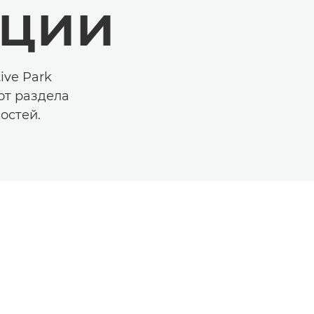
ации
ive Park
от раздела
остей.