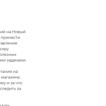
ний на Новый
т принести
ставление
искру
полезных
ыми задачами.
итания на
 магазине.
му и за что
следить за
стать