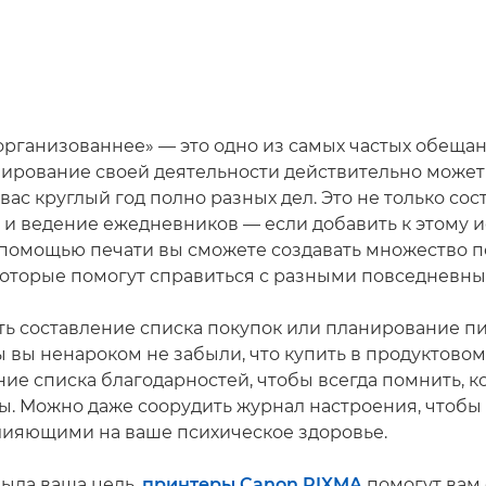
ь организованнее» — это одно из самых частых обеща
анирование своей деятельности действительно може
 вас круглый год полно разных дел. Это не только со
ь и ведение ежедневников — если добавить к этому 
с помощью печати вы сможете создавать множество 
которые помогут справиться с разными повседневн
ть составление списка покупок или планирование п
 вы ненароком не забыли, что купить в продуктовом
ие списка благодарностей, чтобы всегда помнить, ко
ы. Можно даже соорудить журнал настроения, чтобы 
лияющими на ваше психическое здоровье.
была ваша цель,
принтеры Canon PIXMA
помогут вам 