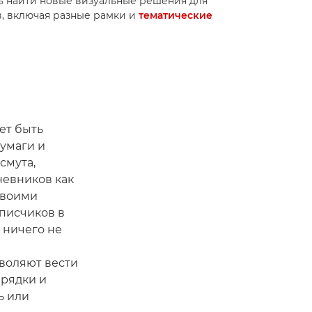
сь найти новые визуальные решения для
, включая разные рамки и
тематические
ет быть
бумаги и
смута,
невников как
своими
писчиков в
я ничего не
воляют вести
арядки и
ь или