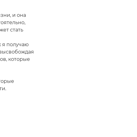
зни, и она
оятельно,
жет стать
к я получаю
 высвобождая
ов, которые
оторые
ти.