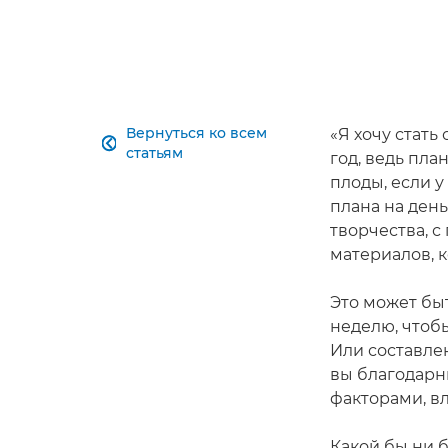
Вернуться ко всем
«Я хочу стат

статьям
год, ведь пл
плоды, если у
плана на ден
творчества, 
материалов, 
Это может бы
неделю, чтобы
Или составлен
вы благодарн
факторами, в
Какой бы ни 