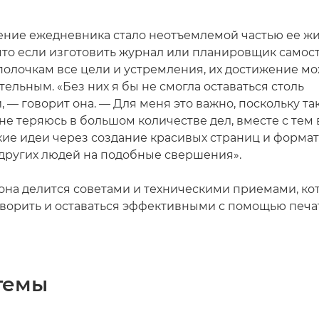
ение ежедневника стало неотъемлемой частью ее жи
что если изготовить журнал или планировщик самост
полочкам все цели и устремления, их достижение мо
ельным. «Без них я бы не смогла оставаться столь
 — говорит она. — Для меня это важно, поскольку та
не теряюсь в большом количестве дел, вместе с тем
кие идеи через создание красивых страниц и формат
других людей на подобные свершения».
е она делится советами и техническими приемами, к
творить и оставаться эффективными с помощью печа
темы