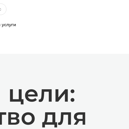
 услуги
 цели:
тво для