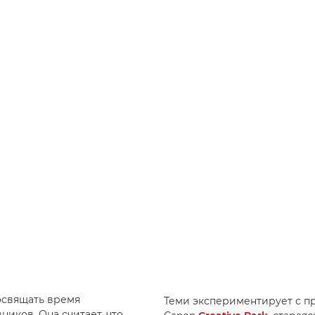
освящать время
Теми экспериментирует с 
иков. Она считает, что