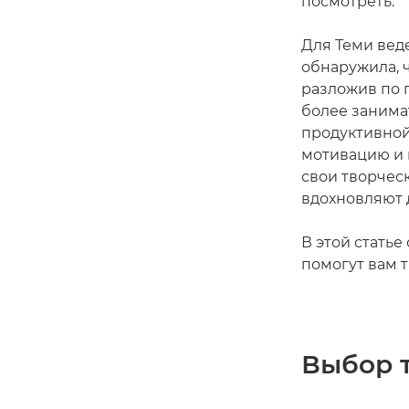
посмотреть.
Для Теми вед
обнаружила, 
разложив по 
более занимат
продуктивной,
мотивацию и 
свои творчес
вдохновляют 
В этой стать
помогут вам 
Выбор 