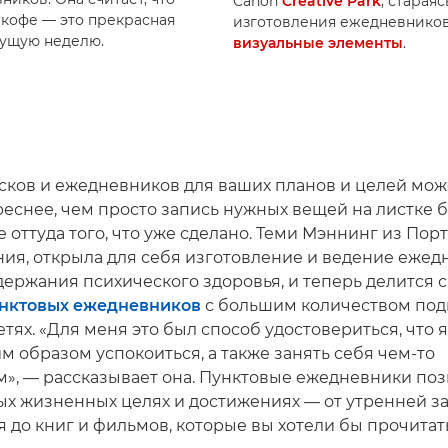
Canon
Creative Park
, старая
 кофе — это прекрасная
изготовления ежедневников
дущую неделю.
визуальные элементы
.
сков и ежедневников для ваших планов и целей мож
реснее, чем просто запись нужных вещей на листке 
оттуда того, что уже сделано. Теми Мэннинг из Порт
ия, открыла для себя изготовление и ведение ежед
держания психического здоровья, и теперь делится 
нктовых ежедневников
с большим количеством под
тях. «Для меня это был способ удостовериться, что 
им образом успокоиться, а также занять себя чем-то
», — рассказывает она. Пунктовые ежедневники поз
ых жизненных целях и достижениях — от утренней з
 до книг и фильмов, которые вы хотели бы прочитат