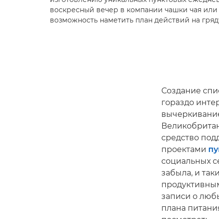
воскресный вечер в компании чашки чая или
возможность наметить план действий на гря
Создание спи
гораздо инте
вычеркивание 
Великобритан
средство под
проектами
пу
социальных се
забыла, и так
продуктивным
записи о люб
плана питания