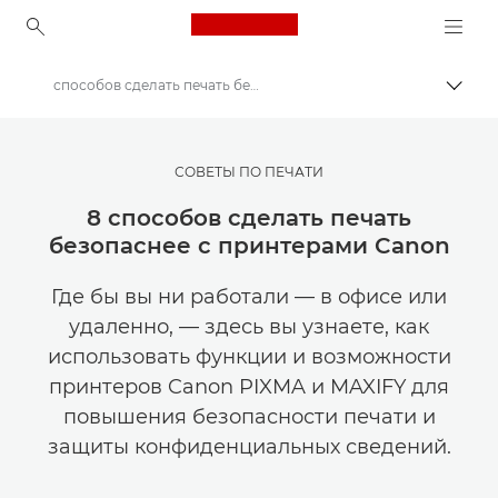
Canon Logo, back to ho
способов сделать печать безопаснее
Пере
Canon
Мастерская творчества | Советы по фотографии и печати и руководства для покупателей
СОВЕТЫ ПО ПЕЧАТИ
Советы и технические приемы по фотографии и печати
8 способов сделать печать
безопаснее с принтерами Canon
Где бы вы ни работали — в офисе или
удаленно, — здесь вы узнаете, как
использовать функции и возможности
принтеров Canon PIXMA и MAXIFY для
повышения безопасности печати и
защиты конфиденциальных сведений.