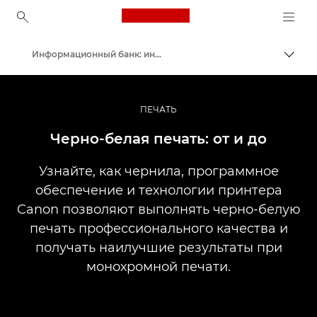
Canon Logo, back to ho
Информационный банк: информационный ресурс для фотографов
Пере
Canon
Профессиональная фото- и видеосъемка
ПЕЧАТЬ
Черно-белая печать: от и до
Узнайте, как чернила, программное
обеспечение и технологии принтера
Canon позволяют выполнять черно-белую
печать профессионального качества и
получать наилучшие результаты при
монохромной печати.