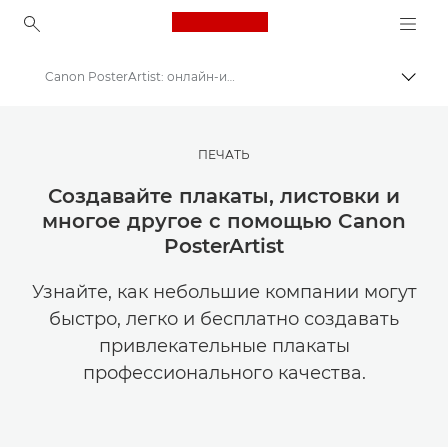
Canon Logo, back to ho
Canon PosterArtist: онлайн-инструмент для создания плакатов
Пере
Canon
Мастерская творчества | Советы по фотографии и печати и руководства для покупателей
ПЕЧАТЬ
Советы и технические приемы по фотографии и печати
Создавайте плакаты, листовки и
многое другое с помощью Canon
PosterArtist
Узнайте, как небольшие компании могут
быстро, легко и бесплатно создавать
привлекательные плакаты
профессионального качества.