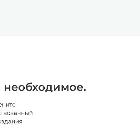
е необходимое.
ените
ствованный
создания