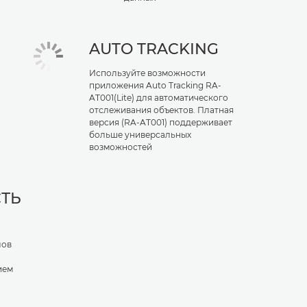
AUTO TRACKING
Используйте возможности
приложения Auto Tracking RA-
AT001(Lite) для автоматического
отслеживания объектов. Платная
версия (RA-AT001) поддерживает
больше универсальных
возможностей
ТЬ
лов
ием