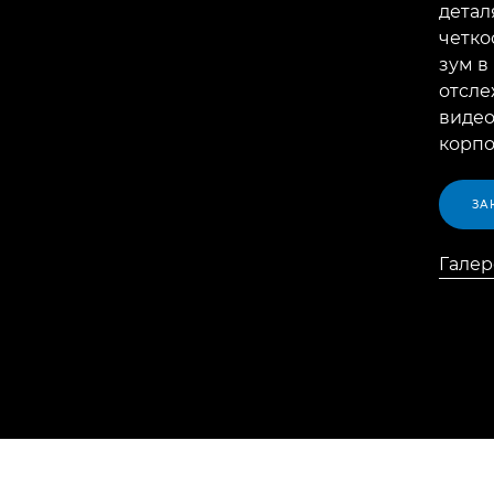
детал
четко
зум в
отсле
видео
корпо
ЗА
Галер
Галер