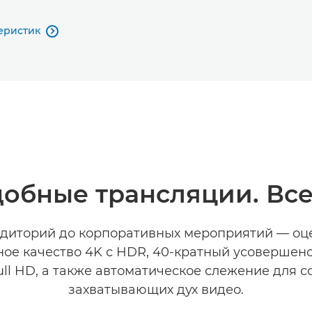
еристик

добные трансляции. Вс
удиторий до корпоративных мероприятий — оц
ное качество 4K с HDR, 40-кратный усовершен
ull HD, а также автоматическое слежение для 
захватывающих дух видео.