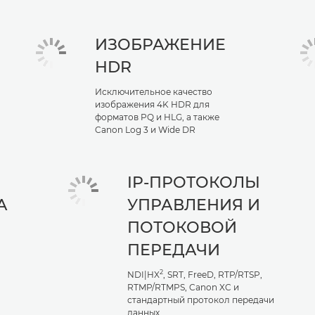
ИЗОБРАЖЕНИЕ
HDR
Исключительное качество
изображения 4K HDR для
форматов PQ и HLG, а также
Canon Log 3 и Wide DR
IP-ПРОТОКОЛЫ
А
УПРАВЛЕНИЯ И
ПОТОКОВОЙ
ПЕРЕДАЧИ
2
NDI|HX
, SRT, FreeD, RTP/RTSP,
RTMP/RTMPS, Canon XC и
стандартный протокол передачи
данных