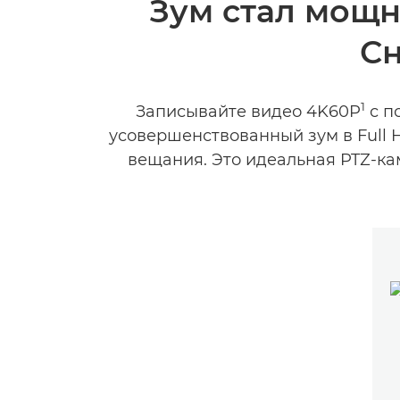
Зум стал мощн
Сн
1
Записывайте видео 4K60P
с п
усовершенствованный зум в Full 
вещания. Это идеальная PTZ-к