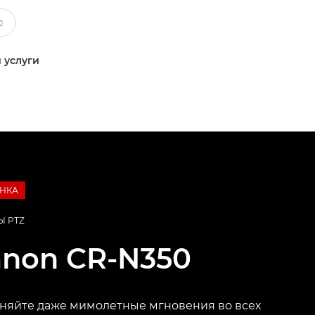
 услуги
НКА
Ы PTZ
anon
CR-N350
няйте даже мимолетные мгновения во всех