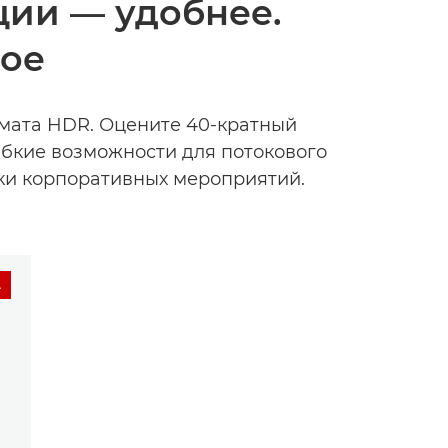
ции — удобнее.
ное
мата HDR. Оцените 40-кратный
ибкие возможности для потокового
ки корпоративных мероприятий.
А