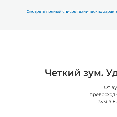
Смотреть полный список технических характ
Четкий зум. У
От а
превосход
зум в F