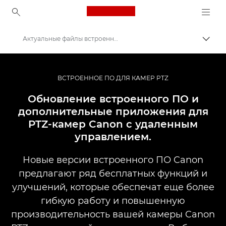
Canon Logo, back to ho
Актуальные файлы встроенного ПО для камер Canon PTZ
Пере
Canon
Камеры PTZ и сетевые камеры с удаленным управлением
ВСТРОЕННОЕ ПО ДЛЯ КАМЕР PTZ
Обновление встроенного ПО и
дополнительные приложения для
PTZ-камер Canon с удаленным
управлением.
Новые версии встроенного ПО Canon
предлагают ряд бесплатных функций и
улучшений, которые обеспечат еще более
гибкую работу и повышенную
производительность вашей камеры Canon