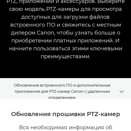
PTZ, приложений и аксессуаров. Выберите
свою модель PTZ-камеры для просмотра
доступных для загрузки файлов
встроенного ПО и свяжитесь с местным
дилером Canon, чтобы узнать больше о
приобретении платных приложений. И
начните пользоваться этими ключевыми
преимуществами.
Обновление встроенного ПО и дополнительные
приложения для PTZ-камер Canon с удаленным
управлением.
Обновления прошивки
Обновления прошивки PTZ-камер
Приложения PTZ
Вся необходимая информация об