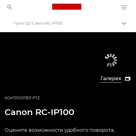
Canon Logo, back to ho
Пульт ДУ Canon RC-IP100
Пере
Canon
Камеры PTZ и сетевые камеры с удаленным управлением
Галерея

КОНТРОЛЛЕР PTZ
Canon
RC-IP100
Оцените возможности удобного поворота,