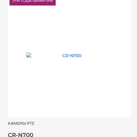
ТРИ ГОДА ГАРАНТИИ
КАМЕРЫ PTZ
К
CR-N700
C