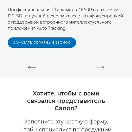
Профессиональная PTZ-камера 4K60P с разъемом
К
12G-SDI и лучшей в своем классе автофокусировкой
о
с поддержкой встроенного интеллектуального
с
приложения Auto Tracking.
и
т
ч
ЗАКАЗАТЬ ОБРАТНЫЙ ЗВОНОК
Хотите, чтобы с вами
связался представитель
Canon?
Заполните эту краткую форму,
чтобы специалист по продукции