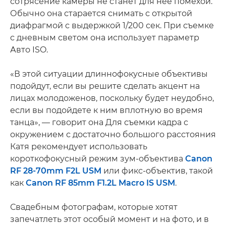
сотрясение камеры не станет для нее помехой.
Обычно она старается снимать с открытой
диафрагмой с выдержкой 1/200 сек. При съемке
с дневным светом она использует параметр
Авто ISO.
«В этой ситуации длиннофокусные объективы
подойдут, если вы решите сделать акцент на
лицах молодоженов, поскольку будет неудобно,
если вы подойдете к ним вплотную во время
танца», — говорит она Для съемки кадра с
окружением с достаточно большого расстояния
Катя рекомендует использовать
короткофокусный режим зум-объектива
Canon
RF 28-70mm F2L USM
или фикс-объектив, такой
как
Canon RF 85mm F1.2L Macro IS USM
.
Свадебным фотографам, которые хотят
запечатлеть этот особый момент и на фото, и в