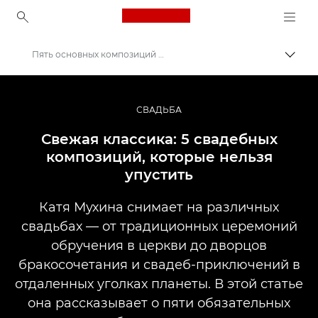
Canon Logo, back to ho
Пять основных композиций для свадебной фотосъемки
Пере
Canon
Профессиональная фото- и видеосъемка
СВАДЬБА
Истории
Свежая классика: 5 свадебных
композиций, которые нельзя
упустить
Катя Мухина снимает на различных
свадьбах — от традиционных церемоний
обручения в церкви до дворцов
бракосочетания и свадеб-приключений в
отдаленных уголках планеты. В этой статье
она рассказывает о пяти обязательных