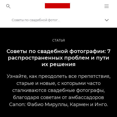
Canon Logo, back to ho
Советы по свадебной фотографии
Пере
Canon
Профессиональная фото- и видеосъемка
СТАТЬЯ
Истории
Советы по свадебной фотографии: 7
распространенных проблем и пути
их решения
Узнайте, как преодолеть все препятствия,
старые и новые, с которыми часто
сталкиваются свадебные фотографы,
благодаря советам от амбассадоров
Canon: Фабио Мируллы, Кармен и Инго.