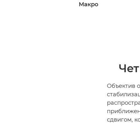
Макро
Чет
Объектив 
стабилизац
распростр
приближен
сдвигом, к