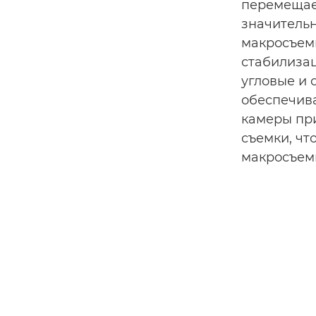
перемещает
значительн
макросъем
стабилизац
угловые и 
обеспечива
камеры пр
съемки, чт
макросъем