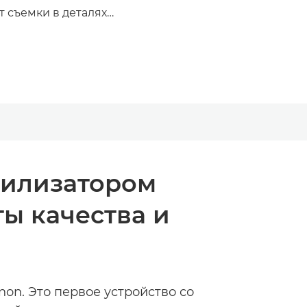
т съемки в деталях…
билизатором
ы качества и
non. Это первое устройство со