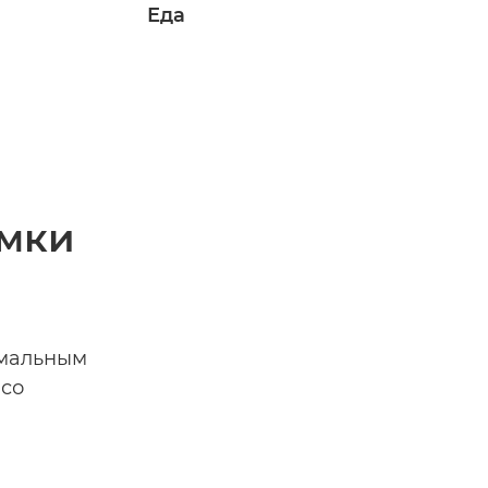
Еда
имки
имальным
 со