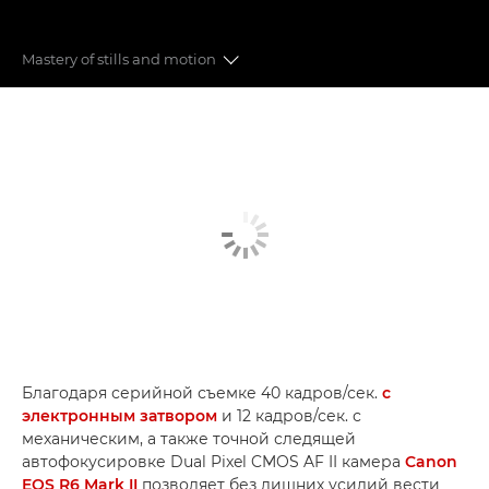
Mastery of stills and motion
Основные функции
Сравнение камер 6 серии
Мимолетные мгновения
Благодаря серийной съемке 40 кадров/сек.
с
электронным затвором
и 12 кадров/сек. с
механическим, а также точной следящей
автофокусировке Dual Pixel CMOS AF II камера
Canon
EOS R6 Mark II
позволяет без лишних усилий вести