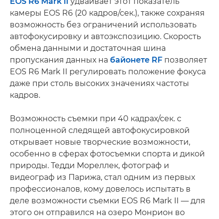
EOS R6 Mark II
удваивает этот показатель
камеры EOS R6 (20 кадров/сек.), также сохраняя
возможность без ограничений использовать
автофокусировку и автоэкспозицию. Скорость
обмена данными и достаточная шина
пропускания данных на
байонете RF
позволяет
EOS R6 Mark II регулировать положение фокуса
даже при столь высоких значениях частоты
кадров.
Возможность съемки при 40 кадрах/сек. с
полноценной следящей автофокусировкой
открывает новые творческие возможности,
особенно в сферах фотосъемки спорта и дикой
природы. Тедди Мореллек, фотограф и
видеограф из Парижа, стал одним из первых
профессионалов, кому довелось испытать в
деле возможности съемки EOS R6 Mark II — для
этого он отправился на озеро Монрион во