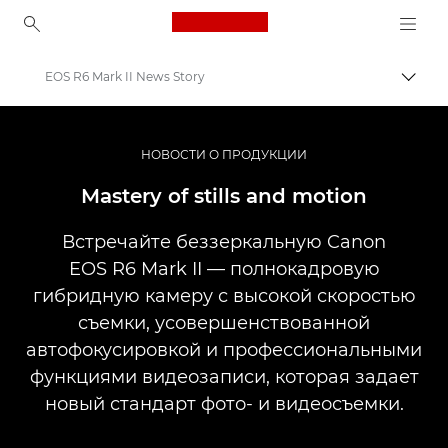
Canon Logo, back to ho
EOS R6 Mark II News Story
Пере
Canon
Профессиональная фото- и видеосъемка
НОВОСТИ О ПРОДУКЦИИ
Новости
Mastery of stills and motion
Встречайте беззеркальную Canon
EOS R6 Mark II — полнокадровую
гибридную камеру с высокой скоростью
съемки, усовершенствованной
автофокусировкой и профессиональными
функциями видеозаписи, которая задает
новый стандарт фото- и видеосъемки.