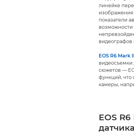
линейке пер
изображения 
показатели а
возможности 
непревзойден
видеографов 
EOS R6 Mark II
видеосъемки 
сюжетов — EO
функций, что
камеры, напри
EOS R6 
датчик