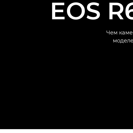
EOS R6
Чем каме
моделе