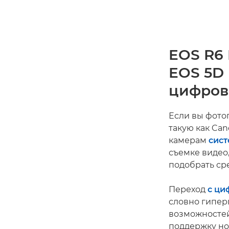
EOS R6 M
EOS 5D 
цифров
Если вы фото
такую как Can
камерам
сист
съемке видео
подобрать сре
Переход
с ци
словно гипер
возможностей
поддержку но