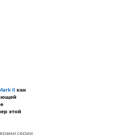
ark II
как
гающей
ие
мер этой
мерами серии