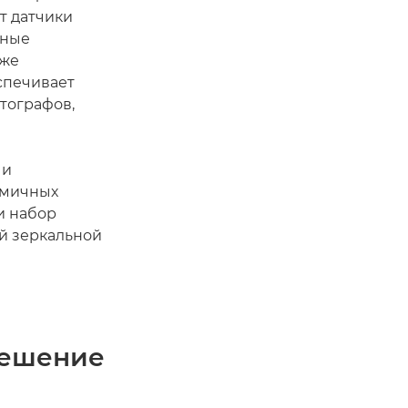
т датчики
нные
кже
спечивает
тографов,
 и
амичных
и набор
ой зеркальной
зрешение