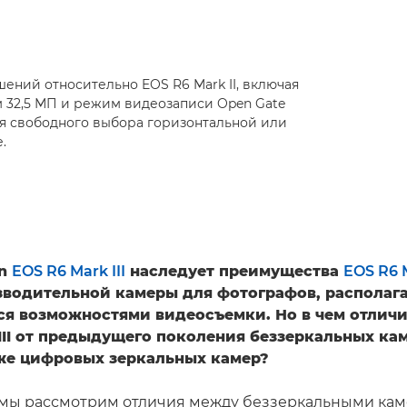
ений относительно EOS R6 Mark II, включая
 32,5 МП и режим видеозаписи Open Gate
для свободного выбора горизонтальной или
.
on
EOS R6 Mark III
наследует преимущества
EOS R6 M
водительной камеры для фотографов, распола
 возможностями видеосъемки. Но в чем отлич
III от предыдущего поколения беззеркальных ка
кже цифровых зеркальных камер?
е мы рассмотрим отличия между беззеркальными ка