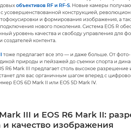
едовых
объективов RF и RF-S
. Новые камеры получаю
с усовершенствованной конструкцией, революцио
втофокусировки и формирования изображения, а та
подключения нового поколения. Система EOS R обе
ный уровень качества и свободу управления для фо
и создателей контента.
I
тоже предлагает все это — и даже больше. От фото-
дикой природы и пейзажей до съемки спорта и дин
S R6 Mark III предлагает столь высокое разрешение 
 станет для вас органичным шагом вперед с цифров
мер EOS 6D Mark II или EOS 5D Mark IV.
Mark III и EOS R6 Mark II: ра
а и качество изображения