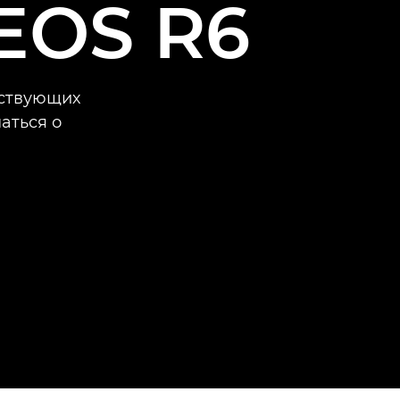
 EOS R6
ествующих
аться о