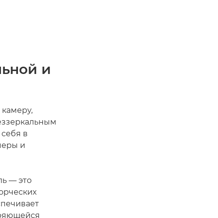
льной и
 камеру,
 беззеркальным
 себя в
меры и
ь — это
ворческих
печивает
иряющейся