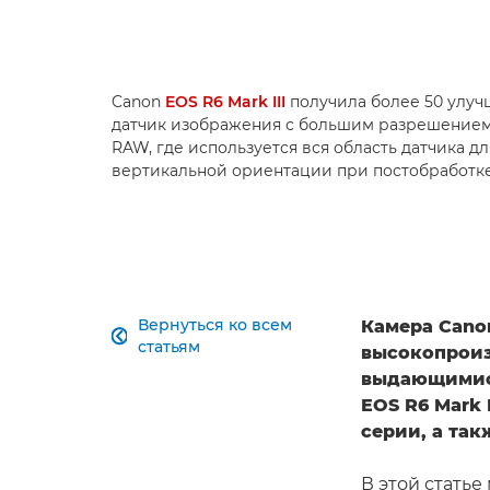
Canon
EOS R6 Mark III
получила более 50 улучш
датчик изображения с большим разрешением
RAW, где используется вся область датчика 
вертикальной ориентации при постобработке
Вернуться ко всем
Камера Can

статьям
высокопроиз
выдающимися
EOS R6 Mark 
серии, а та
В этой стать