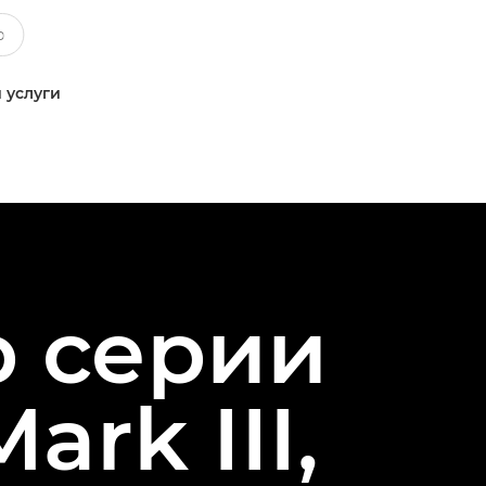
 услуги
р серии
ark III,