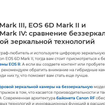
ark III, EOS 6D Mark II и
Mark IV: сравнение беззерка
ой зеркальной технологий
граф-любитель и используете цифровую зеркальную
on EOS 6D Mark II, тогда вам стоит присмотреться к
емы EOS R
. А если вы создаете контент или пробуете
, рекомендуем обратить внимание на гибридные ка
ди них ту, что поможет вам стать еще лучше.
фровой зеркальной камеры на беззеркальную
модел
прыжок в том, что касается производительности и т
. Современная архитектура
байонета Canon RF
обес
вых технологий и инновационных функций в расш