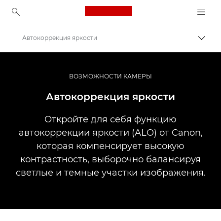
Canon Logo, back to ho
Автокоррекция яркости
Пере
Canon
Профессиональная фото- и видеосъемка
ВОЗМОЖНОСТИ КАМЕРЫ
Информационный банк: информационный ресурс для фотографов
Автокоррекция яркости
Откройте для себя функцию
автокоррекции яркости (ALO) от Canon,
которая компенсирует высокую
контрастность, выборочно балансируя
светлые и темные участки изображения.