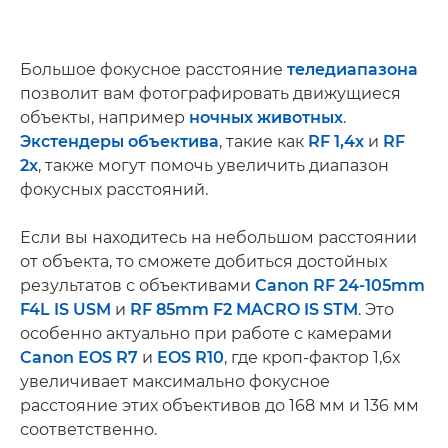
Большое фокусное расстояние
теледиапазона
позволит вам фотографировать движущиеся
объекты, например
ночных животных
.
Экстендеры объектива
, такие как
RF 1,4x
и
RF
2x
, также могут помочь увеличить диапазон
фокусных расстояний.
Если вы находитесь на небольшом расстоянии
от объекта, то сможете добиться достойных
результатов с объективами
Canon RF 24-105mm
F4L IS USM
и
RF 85mm F2 MACRO IS STM
. Это
особенно актуально при работе с камерами
Canon EOS R7
и
EOS R10
, где кроп-фактор 1,6x
увеличивает максимально фокусное
расстояние этих объективов до 168 мм и 136 мм
соответственно.