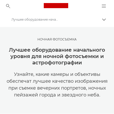
Canon Logo, back to ho
Лучшее оборудование начального уровня для ночной фотосъемки
Пере
Canon
Мастерская творчества | Советы по фотографии и печати и руководства для покупателей
НОЧНАЯ ФОТОСЪЕМКА
Советы и технические приемы по фотографии и печати
Лучшее оборудование начального
уровня для ночной фотосъемки и
астрофотографии
Узнайте, какие камеры и объективы
обеспечат лучшее качество изображения
при съемке вечерних портретов, ночных
пейзажей города и звездного неба.