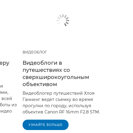
ВИДЕОБЛОГ
еру
Видеоблоги в
путешествиях со
сверхширокоугольным
объективом
ая
ями,
Видеоблогер путешествий Хлоя
 всей
Ганнинг ведет съемку во время
аботы из
прогулки по городу, используя
видео
объектив Canon RF 16mm F2.8 STM.
УЗНАЙТЕ БОЛЬШЕ