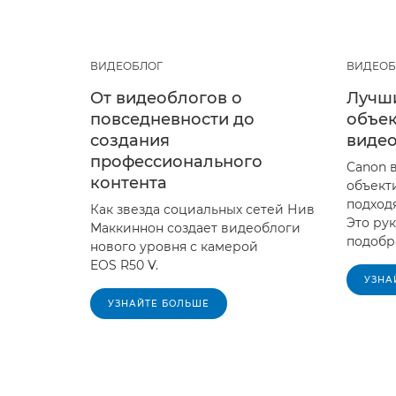
ВИДЕОБЛОГ
ВИДЕОБ
От видеоблогов о
Лучш
повседневности до
объек
создания
виде
профессионального
Canon 
контента
объект
подходя
Как звезда социальных сетей Нив
Это ру
Маккиннон создает видеоблоги
подобр
нового уровня с камерой
EOS R50 V.
УЗНА
УЗНАЙТЕ БОЛЬШЕ