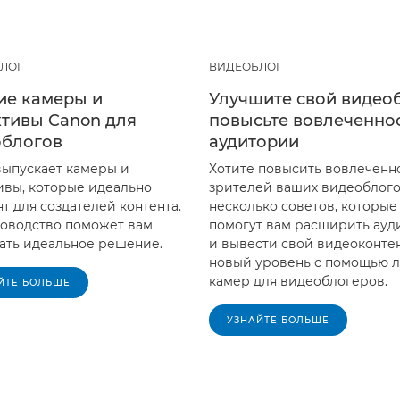
ЛОГ
ВИДЕОБЛОГ
ие камеры и
Улучшите свой видео
тивы Canon для
повысьте вовлеченно
облогов
аудитории
выпускает камеры и
Хотите повысить вовлеченн
ивы, которые идеально
зрителей ваших видеоблого
т для создателей контента.
несколько советов, которые
ководство поможет вам
помогут вам расширить ау
ать идеальное решение.
и вывести свой видеоконтен
новый уровень с помощью 
камер для видеоблогеров.
ЙТЕ БОЛЬШЕ
УЗНАЙТЕ БОЛЬШЕ