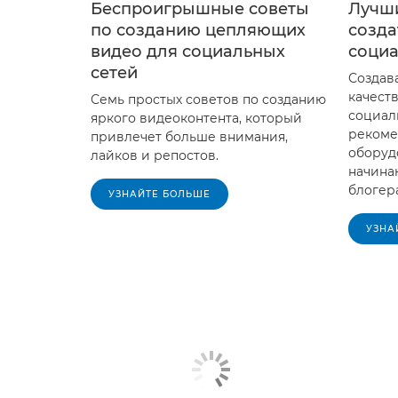
Беспроигрышные советы
Лучш
по созданию цепляющих
созда
видео для социальных
социа
сетей
Создав
качест
Семь простых советов по созданию
социал
яркого видеоконтента, который
рекоме
привлечет больше внимания,
оборуд
лайков и репостов.
начинаю
блогера
УЗНАЙТЕ БОЛЬШЕ
УЗНА