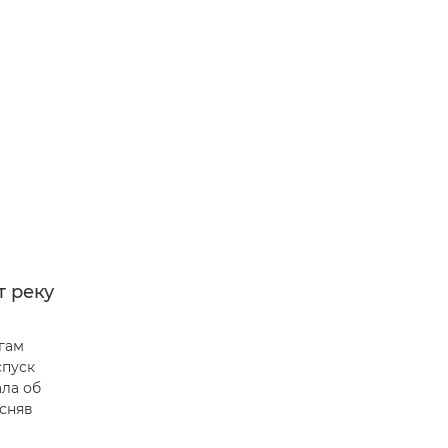
т реку
гам
спуск
ала об
асняв