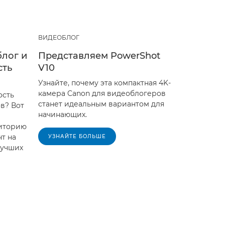
ВИДЕОБЛОГ
блог и
Представляем PowerShot
сть
V10
Узнайте, почему эта компактная 4K-
камера Canon для видеоблогеров
ость
станет идеальным вариантом для
в? Вот
начинающих.
диторию
т на
УЗНАЙТЕ БОЛЬШЕ
лучших