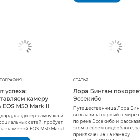
ТОГРАФИЯ
СТАТЬЯ
т успеха:
Лора Бингам покоряе
тавляем камеру
Эссекибо
 EOS M50 Mark II
Путешественница Лора Бин
возглавила первый в мире 
длард, кондитер-самоучка и
по реке Эссекибо и рассказ
 социальных сетей, пробует
этом в своем видеоблоге, з
ь с камерой EOS M50 Mark II.
приключение на камеру