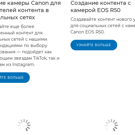
ие камеры Canon для
Создание контента с
телей контента в
камерой EOS R50
льных сетях
Создавайте контент нового 
для социальных сетей с ка
айте еще более
Canon EOS R50.
венный контент для
ьных сетей с нашими
ндациями по выбору
УЗНАЙТЕ БОЛЬШЕ
ования — подойдет как
щим звездам TikTok, так и
м из Instagram.
ЙТЕ БОЛЬШЕ