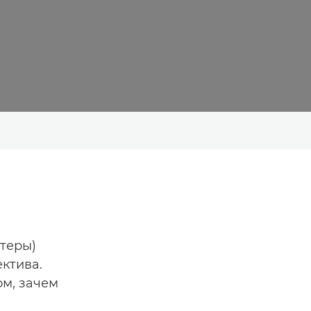
теры)
ктива.
ом, зачем