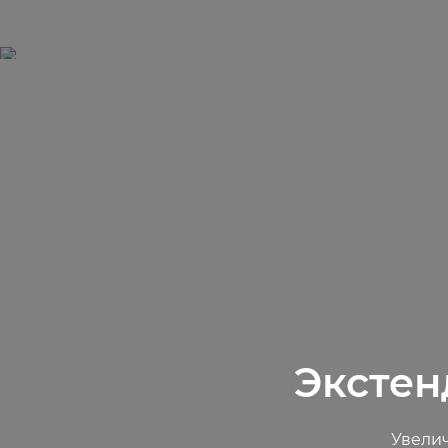
Экстен
Увелич