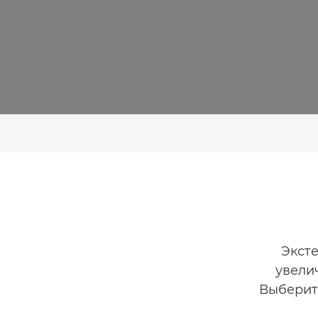
Экст
увели
Выберите