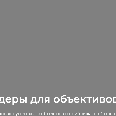
деры для объективо
ивают угол охвата объектива и приближают объект 