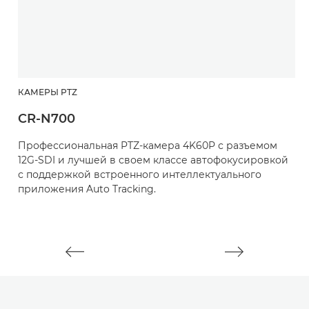
КАМЕРЫ PTZ
К
CR-N700
C
Профессиональная PTZ-камера 4K60P с разъемом
К
12G-SDI и лучшей в своем классе автофокусировкой
о
с поддержкой встроенного интеллектуального
с
приложения Auto Tracking.
и
т
ч