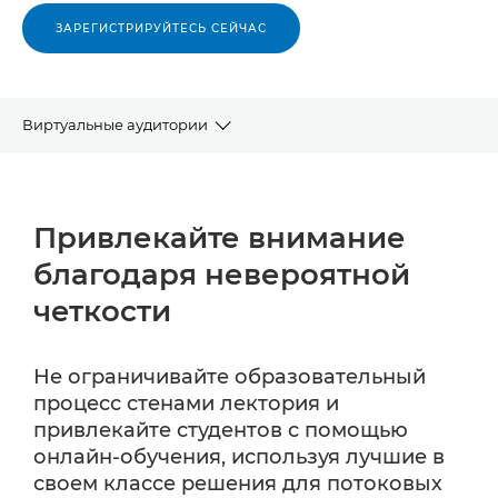
ЗАРЕГИСТРИРУЙТЕСЬ СЕЙЧАС
Виртуальные аудитории
Зачем нужны потоковые трансляции?
Привлекайте внимание
Продукты PTZ
благодаря невероятной
Программное обеспечение
четкости
Интеграция со сторонними решениями
Не ограничивайте образовательный
процесс стенами лектория и
привлекайте студентов с помощью
онлайн-обучения, используя лучшие в
своем классе решения для потоковых