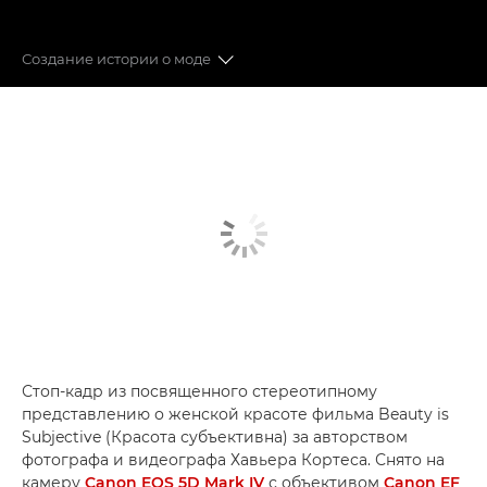
Создание истории о моде
Видеография в мире моды
Создание истории о моде
Развеиваем мифы о создании видео
Стоп-кадр из посвященного стереотипному
представлению о женской красоте фильма Beauty is
Subjective (Красота субъективна) за авторством
фотографа и видеографа Хавьера Кортеса. Снято на
камеру
Canon EOS 5D Mark IV
с объективом
Canon EF