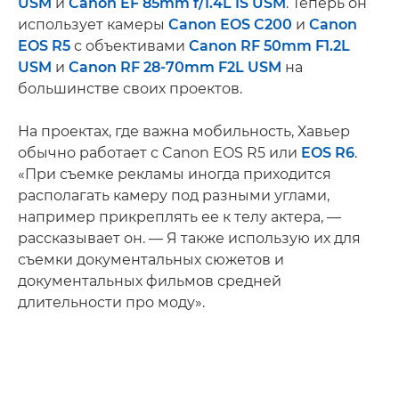
USM
и
Canon EF 85mm f/1.4L IS USM
. Теперь он
использует камеры
Canon EOS C200
и
Canon
EOS R5
с объективами
Canon RF 50mm F1.2L
USM
и
Canon RF 28-70mm F2L USM
на
большинстве своих проектов.
На проектах, где важна мобильность, Хавьер
обычно работает с Canon EOS R5 или
EOS R6
.
«При съемке рекламы иногда приходится
располагать камеру под разными углами,
например прикреплять ее к телу актера, —
рассказывает он. — Я также использую их для
съемки документальных сюжетов и
документальных фильмов средней
длительности про моду».