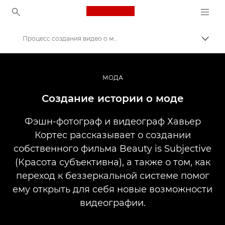
Canon Logo, back to ho
Процесс создания видео о моде
Пере
Canon
Профессиональная фото- и видеосъемка
МОДА
Истории
Создание истории о моде
Фэшн-фотограф и видеограф Хавьер
Кортес рассказывает о создании
собственного фильма Beauty is Subjective
(Красота субъективна), а также о том, как
переход к беззеркальной системе помог
ему открыть для себя новые возможности
видеографии.