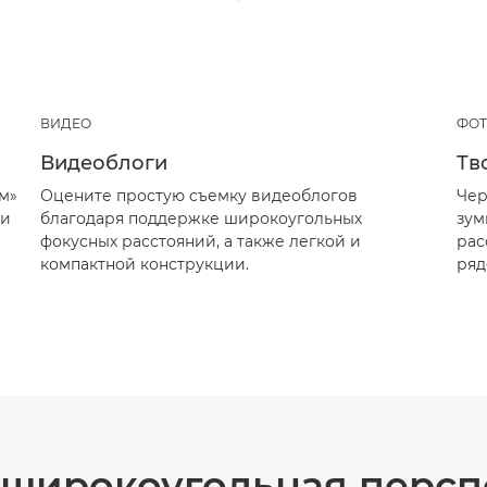
ВИДЕО
ФОТ
Видеоблоги
Тв
м»
Оцените простую съемку видеоблогов
Чер
ии
благодаря поддержке широкоугольных
зум
фокусных расстояний, а также легкой и
рас
компактной конструкции.
ряд
 широкоугольная персп