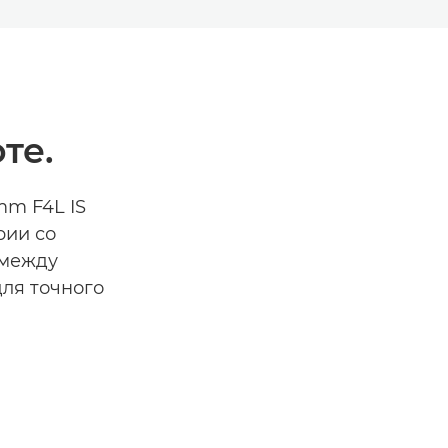
те.
mm F4L IS
рии со
 между
ля точного