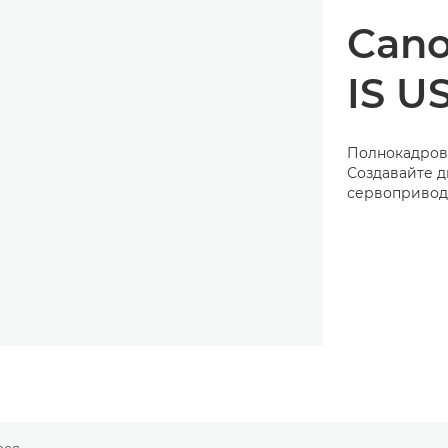
Can
IS U
Полнокадров
Создавайте д
сервопривод
рея