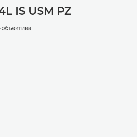
L IS USM PZ
-объектива
ЙД
Й СЛАЙД