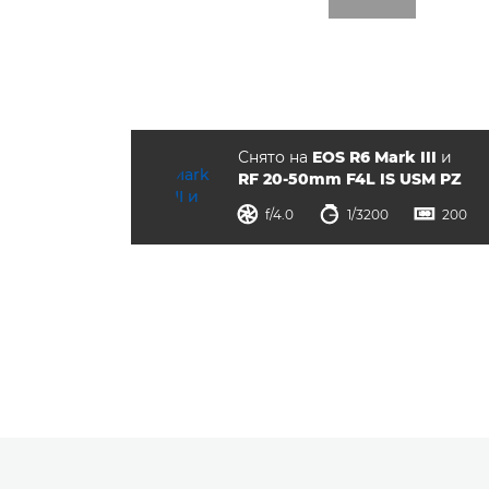
Снято на
EOS R6 Mark III
и
RF 20-50mm F4L IS USM PZ
диафрагма
выдержка
ISO



f/4.0
1/3200
200