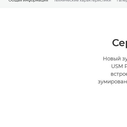
Се
Новый зу
USM P
встро
зумирован