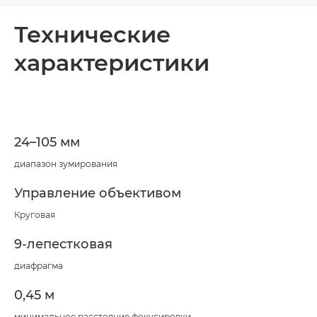
Общая информация
Технические
характеристики
Технические характеристики
24–105 мм
диапазон зумирования
Управление объективом
Круговая
9-лепестковая
диафрагма
0,45 м
минимальное расстояние фокусировки