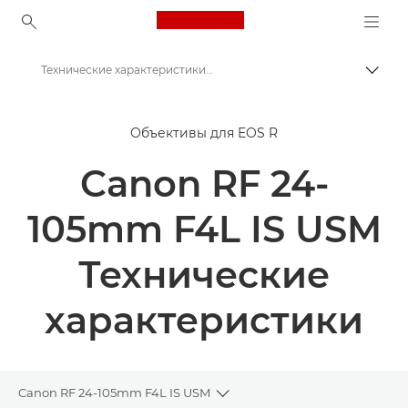
Canon Logo, back to ho
Технические характеристики и функции - RF 24-105mm F4L IS USM
Пере
Canon
Объективы для EOS R
Объективы для камер Canon
Canon RF 24-
RF 24-105mm F4L IS USM - Объективы - Объективы для повседневного использования
105mm F4L IS USM
Технические
характеристики
Canon RF 24-105mm F4L IS USM
Toggle breadcrumbs