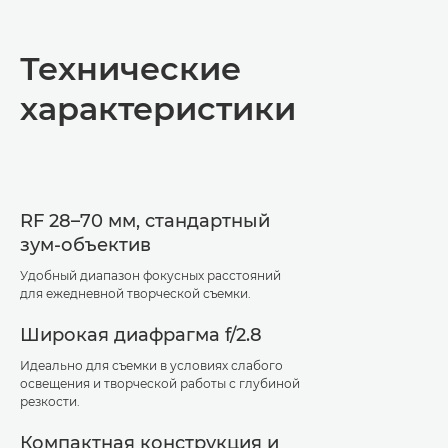
Общая информация
Технические
Технические характеристики
характеристики
RF 28–70 мм, стандартный
зум-объектив
Удобный диапазон фокусных расстояний
для ежедневной творческой съемки.
Широкая диафрагма f/2.8
Идеально для съемки в условиях слабого
освещения и творческой работы с глубиной
резкости.
Компактная конструкция и