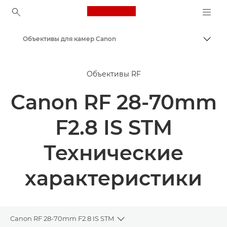
Canon Logo, back to ho
Объективы для камер Canon
Пере
Canon
Объективы RF
Canon RF 28-70mm
F2.8 IS STM
Технические
характеристики
Canon RF 28-70mm F2.8 IS STM
Toggle breadcrumbs