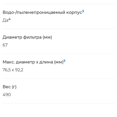
3
Водо-/пыленепроницаемый корпус
4
Да
Диаметр фильтра (мм)
67
5
Макс. диаметр x длина (мм)
76,5 x 92,2
Вес (г)
490