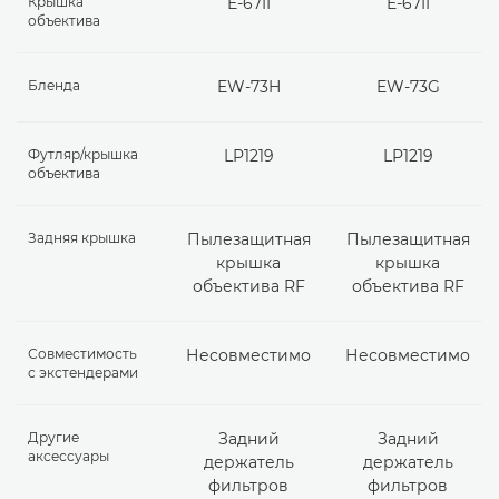
Крышка
E-67II
E-67II
объектива
Бленда
EW-73H
EW-73G
Футляр/крышка
LP1219
LP1219
объектива
Задняя крышка
Пылезащитная
Пылезащитная
крышка
крышка
объектива RF
объектива RF
Совместимость
Несовместимо
Несовместимо
с экстендерами
Другие
Задний
Задний
аксессуары
держатель
держатель
фильтров
фильтров