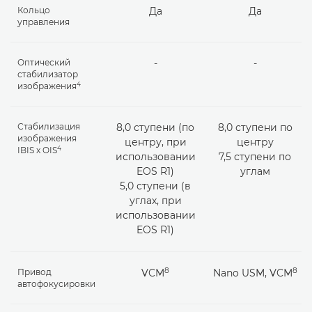
Кольцо
Да
Да
управления
Оптический
-
-
стабилизатор
4
изображения
Стабилизация
8,0 ступени (по
8,0 ступени по
изображения
центру, при
центру
4
IBIS x OIS
использовании
7,5 ступени по
EOS R1)
углам
5,0 ступени (в
углах, при
использовании
EOS R1)
8
8
Привод
VCM
Nano USM, VCM
автофокусировки