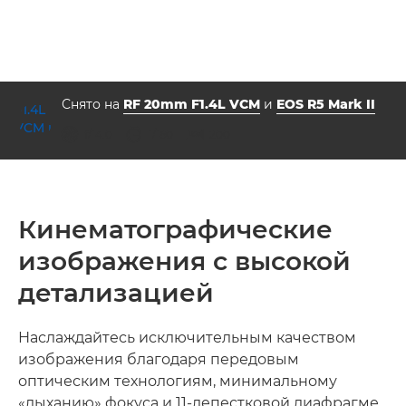
Снято на
RF 20mm F1.4L VCM
и
EOS R5 Mark II
диафрагма
выдержка
ISO



f/14.0
1/160
200
Кинематографические
изображения с высокой
детализацией
Наслаждайтесь исключительным качеством
изображения благодаря передовым
оптическим технологиям, минимальному
«дыханию» фокуса и 11-лепестковой диафрагме,