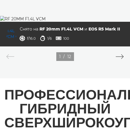
Снято на
RF 20mm F1.4L VCM
и
EOS R5 Mark II
диафрагма
выдержка
ISO



f/16.0
1/6
100
1
/
12
ПРОФЕССИОНАЛ
ГИБРИДНЫЙ
СВЕРХШИРОКОУ