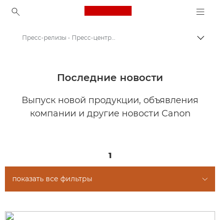
Canon Logo, back to ho
Пресс-релизы - Пресс-центр Canon
Пере
Canon
Пресс-центр Canon
Последние новости
Выпуск новой продукции, объявления
компании и другие новости Canon
1
показать все фильтры