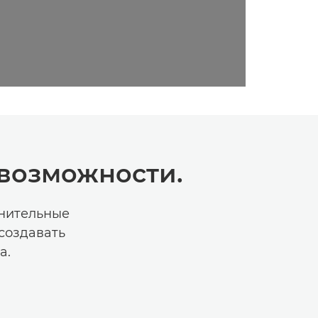
 возможности.
нительные
создавать
а.