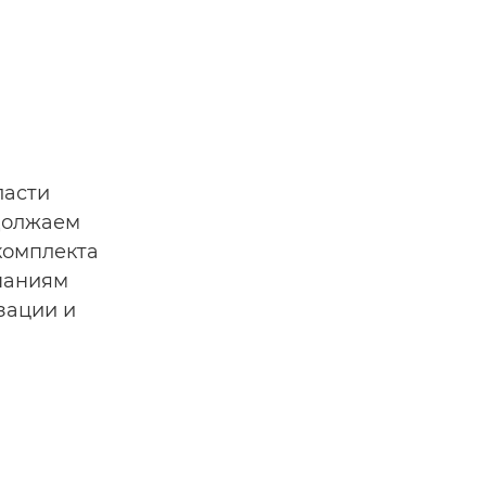
ласти
должаем
комплекта
паниям
зации и