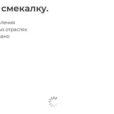
смекалку.
вления
ых отраслях
вано