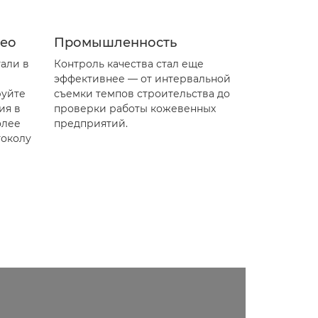
део
Промышленность
али в
Контроль качества стал еще
эффективнее — от интервальной
руйте
съемки темпов строительства до
ия в
проверки работы кожевенных
олее
предприятий.
токолу