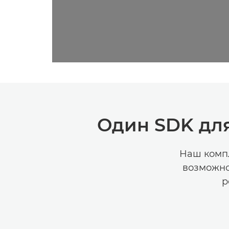
Один SDK для
Наш комп
возможно
р