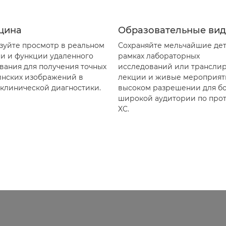
цина
Образовательные ви
зуйте просмотр в реальном
Сохраняйте мельчайшие дет
и и функции удаленного
рамках лабораторных
вания для получения точных
исследований или трансли
нских изображений в
лекции и живые мероприят
 клинической диагностики.
высоком разрешении для б
широкой аудитории по про
XC.