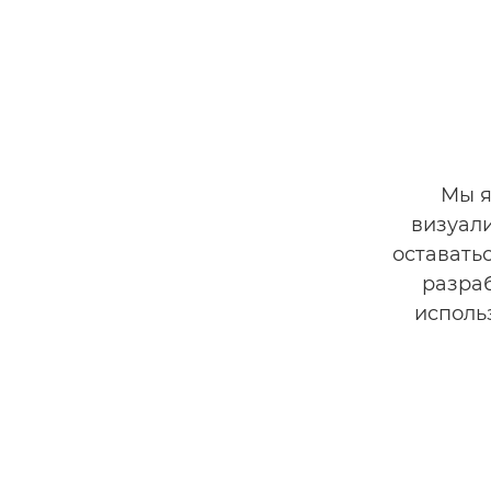
Мы я
визуал
оставать
разра
исполь