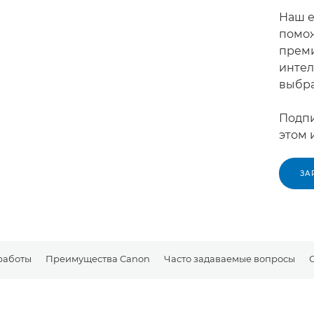
Наш е
помож
преми
интел
выбр
Подпи
этом 
ЗА
работы
Преимущества Canon
Часто задаваемые вопросы