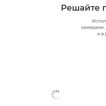
Решайте 
Испол
камерами, 
и в