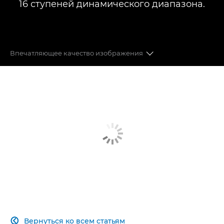
16 ступеней динамического диапазона.
Впечатляющее качество изображения
КРЕПЛЕНИЕ RF
АДАПТИВНОСТЬ
ДАТЧИК SUPER-35
ФОРМАТЫ ЗАПИСИ
УНИВЕРСАЛЬНЫЙ ОБЪЕКТИВ
ИННОВАЦИОННАЯ АВТОФОКУСИРОВКА
Вернуться ко всем статьям
