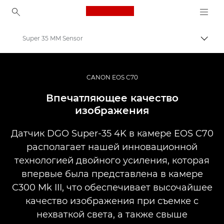
Canon Logo, back to ho
Super 35 MM Sensor
Пере
Canon
Кинокамеры и видеокамеры
CANON EOS C70
EOS C70
Впечатляющее качество
изображения
Датчик DGO Super-35 4K в камере EOS C70
располагает нашей инновационной
технологией двойного усиления, которая
впервые была представлена в камере
C300 Mk III, что обеспечивает высочайшее
качество изображения при съемке с
нехваткой света, а также свыше