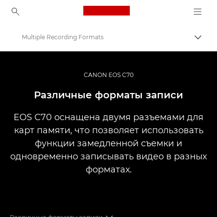
Canon Logo, back to ho
Multiple Recording Formats
Пере
Canon
Кинокамеры и видеокамеры
CANON EOS C70
EOS C70
Различные форматы записи
EOS C70 оснащена двумя разъемами для
карт памяти, что позволяет использовать
функции замедленной съемки и
одновременно записывать видео в разных
форматах.
Различные форматы записи