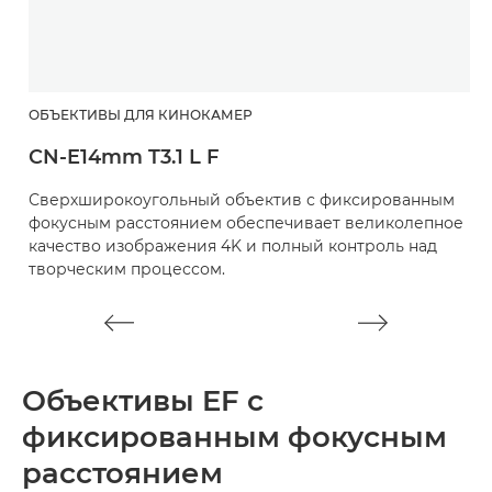
ОБЪЕКТИВЫ ДЛЯ КИНОКАМЕР
О
CN-E14mm T3.1 L F
C
Сверхширокоугольный объектив с фиксированным
П
фокусным расстоянием обеспечивает великолепное
к
качество изображения 4K и полный контроль над
4
творческим процессом.
Объективы EF с
фиксированным фокусным
расстоянием