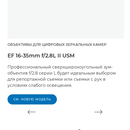
ОБЪЕКТИВЫ ДЛЯ ЦИФРОВЫХ ЗЕРКАЛЬНЫХ КАМЕР
Ш
EF 16-35mm f/2.8L II USM
E
Профессиональный сверхширокоугольный зум-
О
объектив f/2.8 серии L будет идеальным выбором
ф
для репортажной съемки или съемки с рук в
о
условиях слабого освещения.
в
СМ. НОВУЮ МОДЕЛЬ