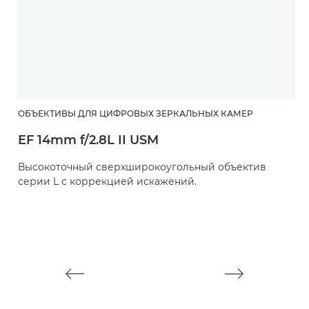
ОБЪЕКТИВЫ ДЛЯ ЦИФРОВЫХ ЗЕРКАЛЬНЫХ КАМЕР
О
EF 14mm f/2.8L II USM
E
Высокоточный сверхширокоугольный объектив
П
серии L с коррекцией искажений.
о
д
с