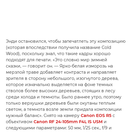
Энди остановился, чтобы запечатлеть эту композицию
(которая впоследствии получила название Cold
Wood), поскольку знал, что такие кадры хорошо
подходят для печати. «Это словно мир зимней
сказки, — говорит он. — Ярко-белая изморозь на
мерзлой траве добавляет контраста и направляет
зрителя в сторону небольшого, изогнутого дерева,
которое изначально выделяется на фоне темных
стволов более высоких деревьев, стоящих в лесу
среди холода и темноты. Было раннее утро, поэтому
только верхушки деревьев были окутаны теплым
светом, а темнота возле земли придала композиции
нужный баланс». Снято на камеру
Canon EOS R5
с
объективом
Canon RF 24-105mm F4L IS USM
и
следующими параметрами: 50 мм, 1/25 сек., f/9 и