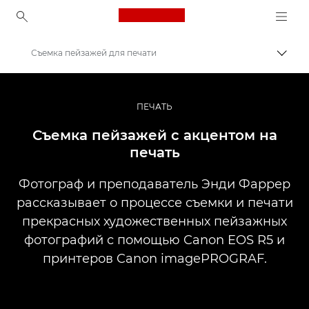
Canon Logo, back to ho
Съемка пейзажей для печати
Пере
Canon
Профессиональная фото- и видеосъемка
ПЕЧАТЬ
Истории
Съемка пейзажей с акцентом на
печать
Фотограф и преподаватель Энди Фаррер
рассказывает о процессе съемки и печати
прекрасных художественных пейзажных
фотографий с помощью Canon EOS R5 и
принтеров Canon imagePROGRAF.