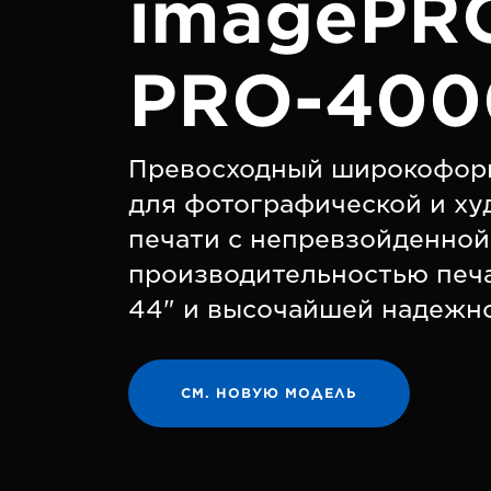
imagePR
PRO-400
Превосходный широкофор
для фотографической и х
печати с непревзойденной
производительностью печ
44" и высочайшей надежн
СМ. НОВУЮ МОДЕЛЬ