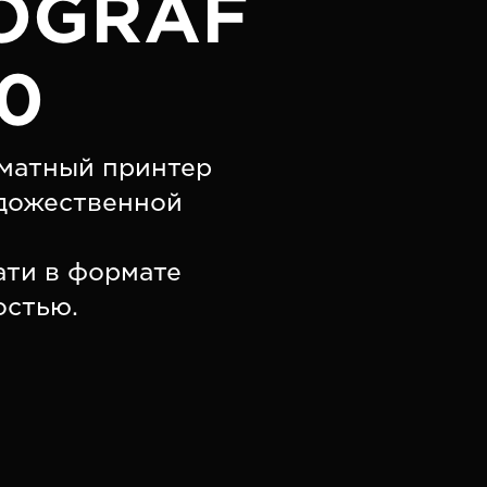
OGRAF
0
матный принтер
удожественной
ати в формате
остью.