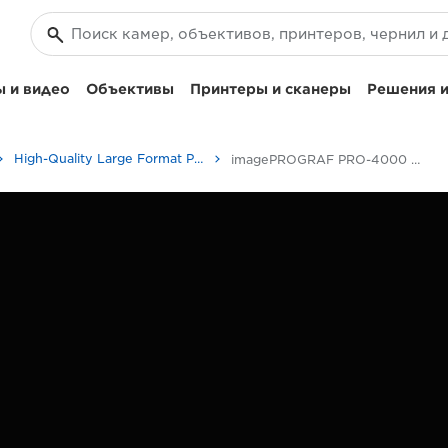
 и видео
Объективы
Принтеры и сканеры
Решения и
High-Quality Large Format Printers for CAD/GIS and Stunning Graphics
imagePROGRAF PRO-4000 - Принтеры и факсимильные аппараты для бизнеса