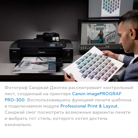
Фотограф Санджай Джогиа рассматривает контрольный
лист, созданный на принтере
Canon imagePROGRAF
PRO-300
. Воспользовавшись функцией печати шаблона
в подключаемом модуле
Professional Print & Layout
,
Санджай смог посмотреть возможные варианты печати
и выбрать тот стиль, которого хотел достичь
изначально.