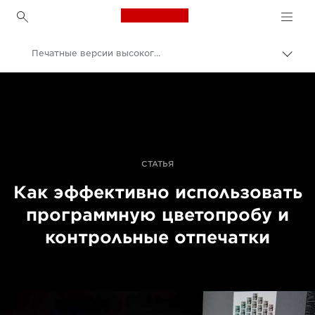
Canon Logo, back to h
Печатные версии высокого качества с программной цветопробой и контрольными отпечатками
Пере
цепо
Canon
Профессиональная фото- и видеосъемка
Истории
СТАТЬЯ
Как эффективно использовать
программную цветопробу и
контрольные отпечатки