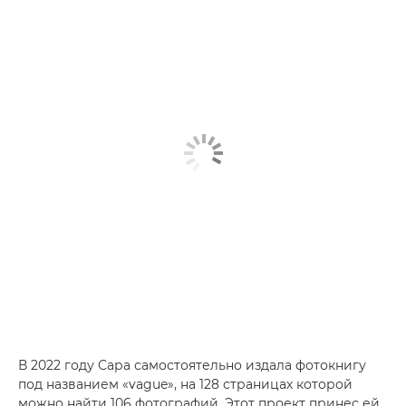
В 2022 году Сара самостоятельно издала фотокнигу
под названием «vague», на 128 страницах которой
можно найти 106 фотографий. Этот проект принес ей