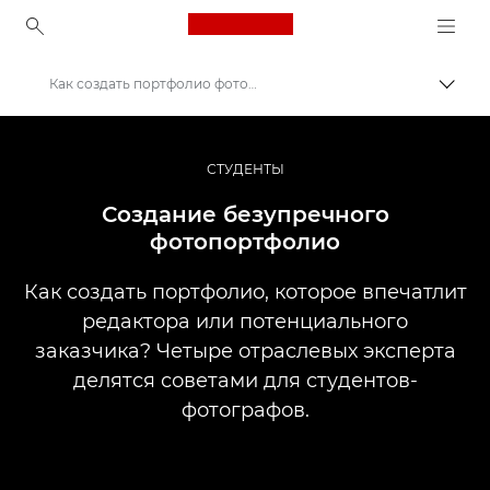
Canon Logo, back to ho
Как создать портфолио фотографий
Пере
Canon
Профессиональная фото- и видеосъемка
СТУДЕНТЫ
Истории
Создание безупречного
фотопортфолио
Как создать портфолио, которое впечатлит
редактора или потенциального
заказчика? Четыре отраслевых эксперта
делятся советами для студентов-
фотографов.