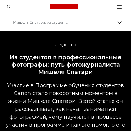
Canon Logo, back to ho
Мишель Спатари: из студентов в профессиональные фотографы
Пере
Canon
Профессиональная фото- и видеосъемка
СТУДЕНТЫ
Истории
Из студентов в профессиональные
фотографы: путь фотожурналиста
Мишеля Спатари
Участие в Программе обучения студентов
Canon стало поворотным моментом в
жизни Мишеля Спатари. В этой статье он
рассказывает, как начал заниматься
фотографией, чему научился в процессе
участия в программе и как это помогло его